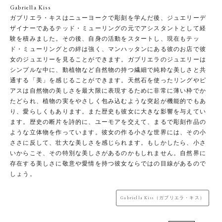
Gabriella Kiss
ガブリエラ・キスはニューヨークで彫刻を学んだ後、ジュエリーデ
ザイナーであるテッド・ミューリングの元でアシスタントとして経
験を積みました。その後、自身の活動をスタートし、現在もテッ
ド・ミューリングとの絆は強く、マンハッタンにある彼のお店で彼
女のジュエリーを見ることができます。ガブリエラのジュエリーは
シンプルな中に、動植物など自然物の持つ繊細で純粋な美しさと共
通する「美」を感じることができます。天然石を使ったリングやピ
アスは自然物の美しさを最大限に表現するために非常に薄い枠でか
たどられ、植物の実をやさしく包み込むような突起が機能的でもあ
り、愛らしくもあります。また歴史も彼女に大きな影響を与えてい
ます。歴史の断片を詩的に、ユーモアを交えて、まるで彫刻作品の
ような立体物を作っています。彼女の作る小さな世界には、その小
ささに反して、壮大な美しさを感じられます。もしかしたら、小さ
いからこそ、その特別な美しさがあるのかもしれません。自然界に
存在する美しさに敬意や愛情を持つ彼女ならではの目線があるので
しょう。
Gabriella Kiss（ガブリエラ・キス）