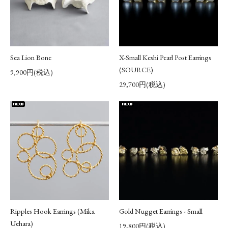
Sea Lion Bone
X-Small Keshi Pearl Post Earrings
(SOURCE)
9,900円(税込)
29,700円(税込)
Ripples Hook Earrings (Mika
Gold Nugget Earrings - Small
Uehara)
19,800円(税込)