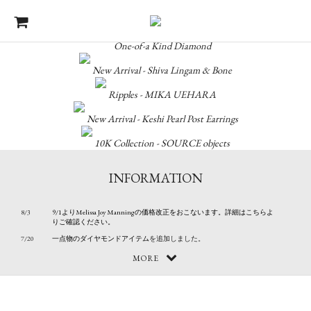
One-of-a Kind Diamond
New Arrival - Shiva Lingam & Bone
Ripples - MIKA UEHARA
New Arrival - Keshi Pearl Post Earrings
10K Collection - SOURCE objects
INFORMATION
8/3
9/1よりMelissa Joy Manningの価格改正をおこないます。詳細はこちらよ
りご確認ください。
7/20
一点物のダイヤモンドアイテム
を追加しました。
6/8
Shiva Lingam & Bone
を追加しました。
MORE
5/29
「Ripples」 Mika Uehara
を追加しました。