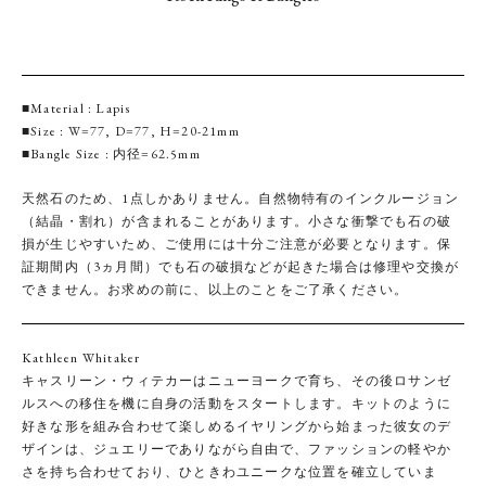
■Material : Lapis
■Size : W=77, D=77, H=20-21mm
■Bangle Size : 内径=62.5mm
天然石のため、1点しかありません。自然物特有のインクルージョン
（結晶・割れ）が含まれることがあります。小さな衝撃でも石の破
損が生じやすいため、ご使用には十分ご注意が必要となります。保
証期間内（3ヵ月間）でも石の破損などが起きた場合は修理や交換が
できません。お求めの前に、以上のことをご了承ください。
Kathleen Whitaker
キャスリーン・ウィテカーはニューヨークで育ち、その後ロサンゼ
ルスへの移住を機に自身の活動をスタートします。キットのように
好きな形を組み合わせて楽しめるイヤリングから始まった彼女のデ
ザインは、ジュエリーでありながら自由で、ファッションの軽やか
さを持ち合わせており、ひときわユニークな位置を確立していま